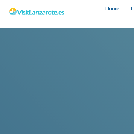
Home
E