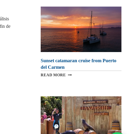
GRACIOSA
ISLAND
BY
lisis
CATAMARAN
fin de
Sunset catamaran cruise from Puerto
del Carmen
SUNSET
READ MORE
CATAMARAN
CRUISE
FROM
PUERTO
DEL
CARMEN