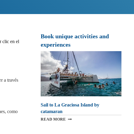
Book unique activities and
 clic en el
experiences
r a través
Sail to La Graciosa Island by
ones, como
catamaran
SAIL
READ MORE
TO
LA