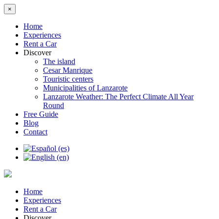
×
Home
Experiences
Rent a Car
Discover
The island
Cesar Manrique
Touristic centers
Municipalities of Lanzarote
Lanzarote Weather: The Perfect Climate All Year
Round
Free Guide
Blog
Contact
Home
Experiences
Rent a Car
Discover