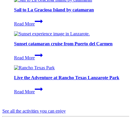
Sail to La Graciosa Island by catamaran
Sail
Read More
to
La
Graciosa
Island
Sunset catamaran cruise from Puerto del Carmen
by
catamaran
Sunset
Read More
catamaran
cruise
from
Puerto
Live the Adventure at Rancho Texas Lanzarote Park
del
Carmen
Live
Read More
the
Adventure
at
Rancho
See all the activities you can enjoy
Texas
Lanzarote
Park