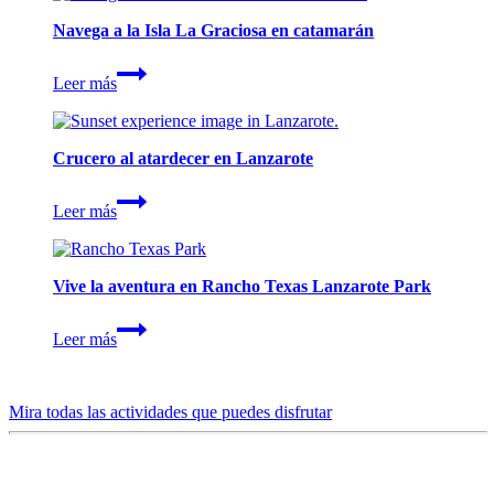
Navega a la Isla La Graciosa en catamarán
Navega
Leer más
a
la
Isla
La
Crucero al atardecer en Lanzarote
Graciosa
en
Crucero
catamarán
Leer más
al
atardecer
en
Lanzarote
Vive la aventura en Rancho Texas Lanzarote Park
Vive
Leer más
la
aventura
en
Rancho
Mira todas las actividades que puedes disfrutar
Texas
Lanzarote
Park