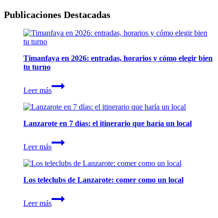
Publicaciones Destacadas
Timanfaya en 2026: entradas, horarios y cómo elegir bien
tu turno
Timanfaya
Leer más
en
2026:
entradas,
horarios
Lanzarote en 7 días: el itinerario que haría un local
y
cómo
Lanzarote
elegir
Leer más
en
bien
7
tu
días:
turno
el
Los teleclubs de Lanzarote: comer como un local
itinerario
que
Los
haría
Leer más
teleclubs
un
de