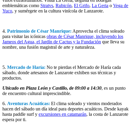
vinos extraordinarios. Visita La Geria, degusta en bodegas
emblemáticas como
Stratvs
,
Rubicón
,
El Grifo
,
La Geria
o
Vega de
Yuco
, y sumérgete en la cultura vinícola de Lanzarote.
4.
Patrimonio de César Manrique:
Aprovecha el clima soleado
para visitar las icónicas
obras de César Manrique, incluyendo los
Jameos del Agua, el Jardín de Cactus y la Fundación
que lleva su
nombre, una fusión magistral de arte y naturaleza.
5.
Mercado de Haría:
No te pierdas el Mercado de Haría cada
sábado, donde artesanos de Lanzarote exhiben sus técnicas y
productos.
Ubicado en Plaza León y Castillo, de 09:00 a 14:30
, es un punto
de encuentro cultural imprescindible.
6.
Aventuras Acuáticas:
El clima soleado y vientos moderados
hacen del sábado un día ideal para deportes acuáticos. Desde kayak
hasta paddle surf y
excursiones en catamarán
, la costa de Lanzarote
espera por ti.