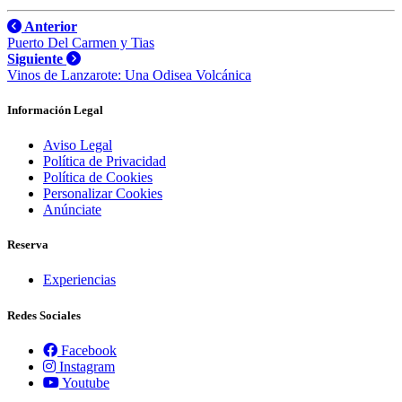
local
Lanzarote:
comer
Anterior
como
Puerto Del Carmen y Tias
un
Siguiente
local
Vinos de Lanzarote: Una Odisea Volcánica
Información Legal
Aviso Legal
Política de Privacidad
Política de Cookies
Personalizar Cookies
Anúnciate
Reserva
Experiencias
Redes Sociales
Facebook
Instagram
Youtube