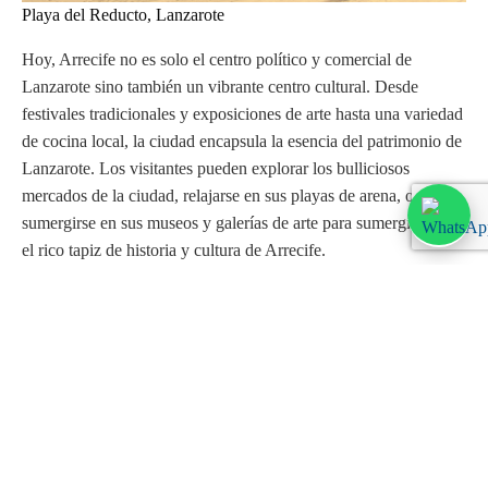
Playa del Reducto, Lanzarote
Hoy, Arrecife no es solo el centro político y comercial de
Lanzarote sino también un vibrante centro cultural. Desde
festivales tradicionales y exposiciones de arte hasta una variedad
de cocina local, la ciudad encapsula la esencia del patrimonio de
Lanzarote. Los visitantes pueden explorar los bulliciosos
mercados de la ciudad, relajarse en sus playas de arena, o
sumergirse en sus museos y galerías de arte para sumergirse en
el rico tapiz de historia y cultura de Arrecife.
La ciudad de Arrecife, con su cautivadora historia y su intrigante
mezcla de antiguo y moderno, sirve como la puerta perfecta para
explorar la isla de Lanzarote. Ofrece una auténtica experiencia
de las Islas Canarias que está profundamente arraigada en la
tradición, pero que evoluciona en armonía con los tiempos.